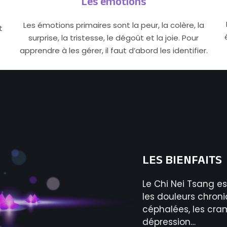
Les émotions
Les émotions primaires sont la peur, la colère, la
t
surprise, la tristesse, le dégoût et la joie. Pour
apprendre à les gérer, il faut d’abord les identifier.
LES BIENFAITS
Le Chi Nei Tsang es
les douleurs chroni
céphalées, les cram
dépression…