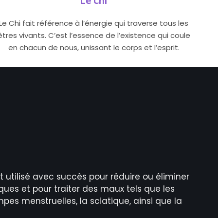
Le Chi
Le Chi fait référence à l’énergie qui traverse tous les
êtres vivants. C’est l’essence de l’existence qui coule
en chacun de nous, unissant le corps et l’esprit.
t utilisé avec succès pour réduire ou éliminer
ques et pour traiter des maux tels que les
pes menstruelles, la sciatique, ainsi que la